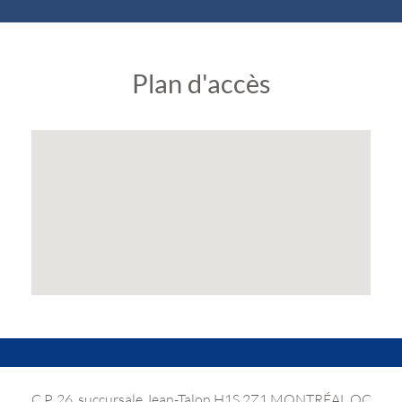
Plan d'accès
C.P. 26, succursale Jean-Talon
H1S 2Z1
MONTRÉAL QC