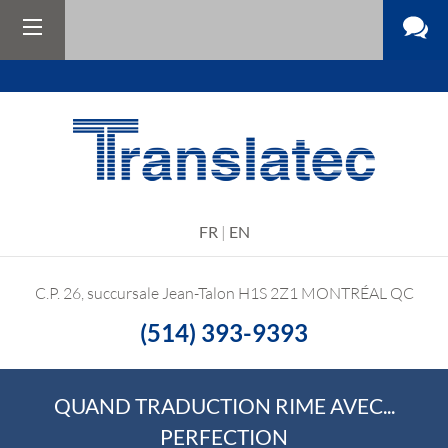
FR
|
EN
C.P. 26, succursale Jean-Talon
H1S 2Z1
MONTRÉAL QC
(514) 393-9393
QUAND TRADUCTION RIME AVEC...
PERFECTION